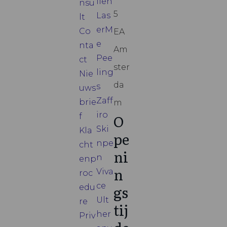
llen
nsu
5
Las
lt
erM
Co
EA
e
nta
Am
Pee
ct
ster
ling
Nie
da
s
uws
Zaff
brie
m
iro
O
f
Ski
Kla
pe
npe
cht
ni
n
enp
n
Viva
roc
ce
gs
edu
Ult
re
tij
her
Priv