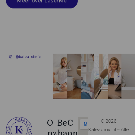
Meer over LaserMe
@kalea_clinic
O
Be
C
© 2026
nz
ha
on
Kaleaclinic.nl – Alle