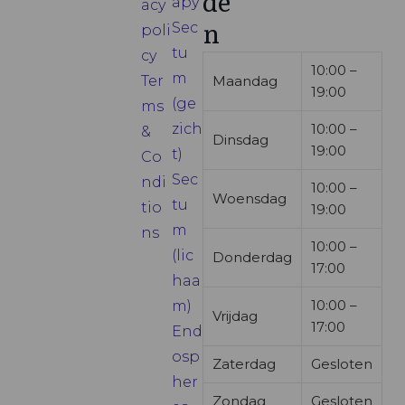
de
apy
acy
n
Sec
poli
tu
cy
10:00 –
m
Ter
Maandag
19:00
(ge
ms
zich
10:00 –
&
Dinsdag
19:00
t)
Co
Sec
ndi
10:00 –
Woensdag
tu
tio
19:00
m
ns
10:00 –
(lic
Donderdag
17:00
haa
10:00 –
m)
Vrijdag
17:00
End
osp
Zaterdag
Gesloten
her
Zondag
Gesloten