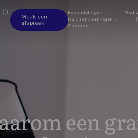
Behandelingen
Medis
Maak een
Huidaandoeningen
T
afspraak
Contact
arom een gra