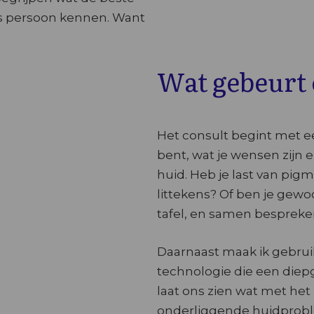
ls persoon kennen. Want
Wat gebeurt e
Het consult begint met ee
bent, wat je wensen zijn 
huid. Heb je last van pigme
littekens? Of ben je gewo
tafel, en samen bespreken
Daarnaast maak ik gebrui
technologie die een diepg
laat ons zien wat met het b
onderliggende huidprobl