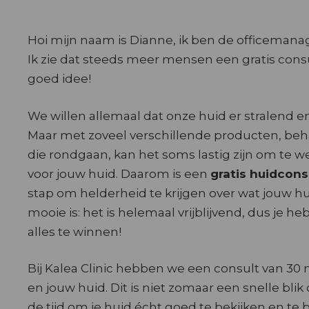
Hoi mijn naam is Dianne, ik ben de officemanage
Ik zie dat steeds meer mensen een gratis consu
goed idee!
We willen allemaal dat onze huid er stralend en
Maar met zoveel verschillende producten, be
die rondgaan, kan het soms lastig zijn om te 
voor jouw huid. Daarom is een
gratis huidcons
stap om helderheid te krijgen over wat jouw hu
mooie is: het is helemaal vrijblijvend, dus je he
alles te winnen!
Bij Kalea Clinic hebben we een consult van 30 
en jouw huid. Dit is niet zomaar een snelle bli
de tijd om je huid écht goed te bekijken en te