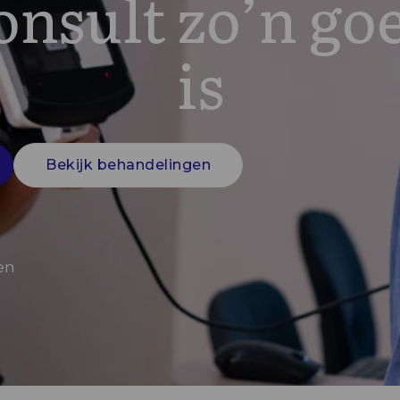
nsult zo’n go
is
Bekijk behandelingen
en