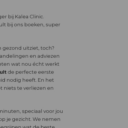
r bij Kalea Clinic.
lt bij ons boeken, super
 gezond uitziet, toch?
handelingen en adviezen
weten wat nou écht werkt
ult
de perfecte eerste
id nodig heeft. En het
bt niets te verliezen en
minuten, speciaal voor jou
k op je gezicht. We nemen
 begrijpen wat de beste