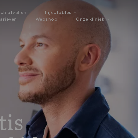
ch afvallen
Injectables
arieven
Webshop
Onze kliniek
tis