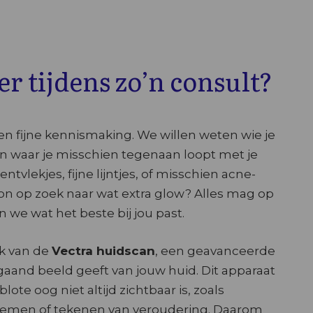
r tijdens zo’n consult?
n fijne kennismaking. We willen weten wie je
en waar je misschien tegenaan loopt met je
ntvlekjes, fijne lijntjes, of misschien acne-
on op zoek naar wat extra glow? Alles mag op
 we wat het beste bij jou past.
k van de
Vectra huidscan
, een geavanceerde
aand beeld geeft van jouw huid. Dit apparaat
lote oog niet altijd zichtbaar is, zoals
emen of tekenen van veroudering. Daarom