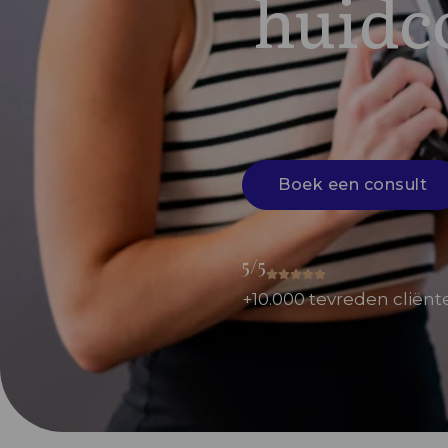
huidco
Boek een consult
5/5
+10.000 tevreden cliënt