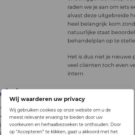
raden we je aan om iets 
alvast deze uitgebreide h
heel belangrijk: kom zond
natuurlijke staat beoorde
behandelplan op te stelle
Het is dus niet je nieuwe p
veel cliënten toch even ve
intern
elplan
Wij waarderen uw privacy
 we samen een
Wij gebruiken cookies op onze website om u de
klaar pakket, maar echt
meest relevante ervaring te bieden door uw
uw levensstijl.
voorkeuren en herhaalbezoeken te onthouden. Door
op “Accepteren” te klikken, gaat u akkoord met het
behandeling, of wil je