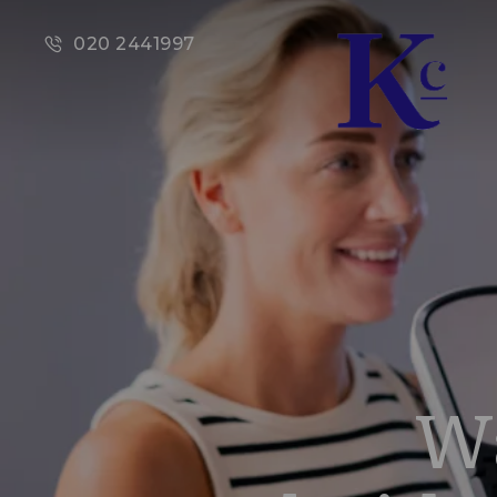
020 2441997
Wa