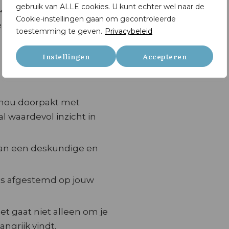
gebruik van ALLE cookies. U kunt echter wel naar de
. Wat het ook is, wij
Cookie-instellingen gaan om gecontroleerde
en je kunt nemen voor
toestemming te geven.
Privacybeleid
Instellingen
Accepteren
e nou doorpakt met
al waardevol inzicht in
 van een deskundige en
 is afgestemd op jouw
et gaat niet alleen om je
angrijk vindt.